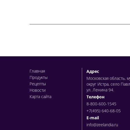
Главная
Адрес
Продукты
Московская область, 
Рецепты
округ Истра, село Пав
ул. Ленина 94.
Новости
Карта сайта
Телефон
8-800-600-1545
+7(495) 640-68-05
E-mail
info@zeelandia.ru