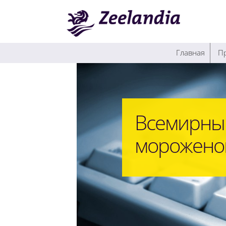
Главная
П
Всемирны
мороженог