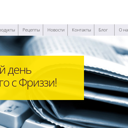
родукты
Рецепты
Новости
Контакты
Блог
О на
й день
о с Фриззи!