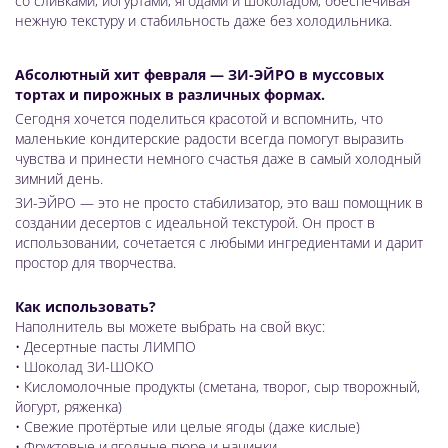
со сливками, йогуртами, ягодами и шоколадом, обеспечивая
нежную текстуру и стабильность даже без холодильника.
Абсолютный хит февраля — ЗИ-ЭЙРО в муссовых
тортах и пирожных в различных формах.
Сегодня хочется поделиться красотой и вспомнить, что
маленькие кондитерские радости всегда помогут выразить
чувства и принести немного счастья даже в самый холодный
зимний день.
ЗИ-ЭЙРО — это не просто стабилизатор, это ваш помощник в
создании десертов с идеальной текстурой. Он прост в
использовании, сочетается с любыми ингредиентами и дарит
простор для творчества.
Как использовать?
Наполнитель вы можете выбрать на свой вкус:
• Десертные пасты ЛИМПО
• Шоколад ЗИ-ШОКО
• Кисломолочные продукты (сметана, творог, сыр творожный,
йогурт, ряженка)
• Свежие протёртые или целые ягоды (даже кислые)
• Фруктовые и ягодные пюре и начинки