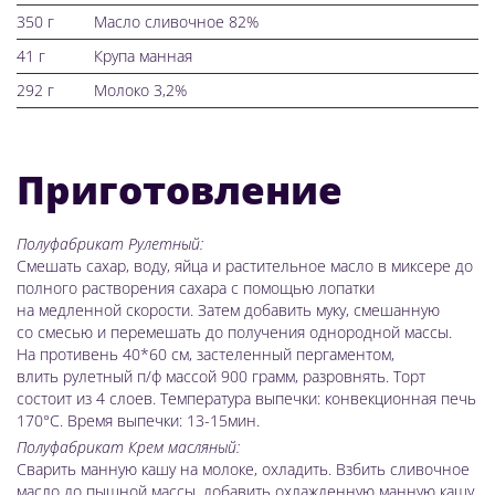
350 г
Масло сливочное 82%
41 г
Крупа манная
292 г
Молоко 3,2%
Приготовление
Полуфабрикат Рулетный:
Смешать сахар, воду, яйца и растительное масло в миксере до
полного растворения сахара с помощью лопатки
на медленной скорости. Затем добавить муку, смешанную
со смесью и перемешать до получения однородной массы.
На противень 40*60 см, застеленный пергаментом,
влить рулетный п/ф массой 900 грамм, разровнять. Торт
состоит из 4 слоев. Температура выпечки: конвекционная печь
170°С. Время выпечки: 13-15мин.
Полуфабрикат Крем масляный:
Сварить манную кашу на молоке, охладить. Взбить сливочное
масло до пышной массы, добавить охлажденную манную кашу