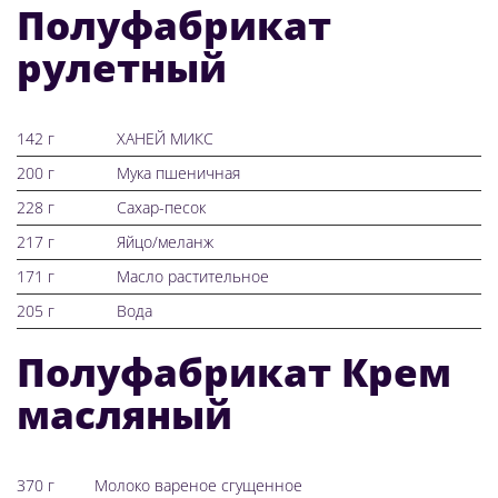
Полуфабрикат
рулетный
142 г
ХАНЕЙ МИКС
200 г
Мука пшеничная
228 г
Сахар-песок
217 г
Яйцо/меланж
171 г
Масло растительное
205 г
Вода
Полуфабрикат Крем
масляный
370 г
Молоко вареное сгущенное