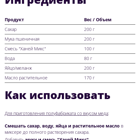
Продукт
Вес / Объем
Сахар
200 г
Мука пшеничная
200 г
Смесь "Ханей Микс"
100 г
Вода
80 г
Яйцо/меланж
200 г
Масло растительное
170 г
Как использовать
Для приготовления полуфабриката со вкусом меда
:
Смешать сахар, воду, яйца и растительное масло
в
миксере до полного растворения сахара.
Добавить
муку и смесь "Ханей Микс"
.